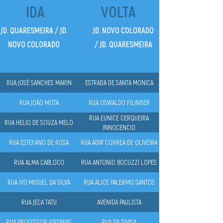
IDA
VOLTA
JD. QUARESMEIRA / JD.
JD. NOVO COLORADO
NOVO COLORADO
/ JD. QUARESMEIRA
RUA JOSÉ SANCHES MARIN
ESTRADA DE SANTA MONICA
RUA JOÃO MOTA
RUA OSWALDO FILINGER
RUA EUNICE CERQUEIRA
RUA HELIO DE SOUZA MELO
INNOCENCIO
RUA ESTEFANO DE ROSA
RUA ADIR CORREA DE OLIVEIRA
RUA ALMA CABLOCO
RUA ANTONIO BOCUZZI LOPES
RUA IVO MIGUEL DA SILVA
RUA ALICE PALERMO SANTOS
RUA JECA TATU
AVENIDA PAULISTA
RUA PROFESSOR JEREMIAS
RUA DA DIVISA