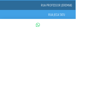
RUA PROFESSOR JEREMIAS
RUA JECA TATU
RUA IVO MIGUEL DA SILVA
RUA ALMA CABLOCO
RUA ESTEFANO DE ROSA
RUA HELIO DE SOUZA MELO
RUA JOÃO MOTA
AVENIDA ANA SANTANA
CONSTANTINO
RUA YARA
RUA JOSÉ SANCHES MARIN