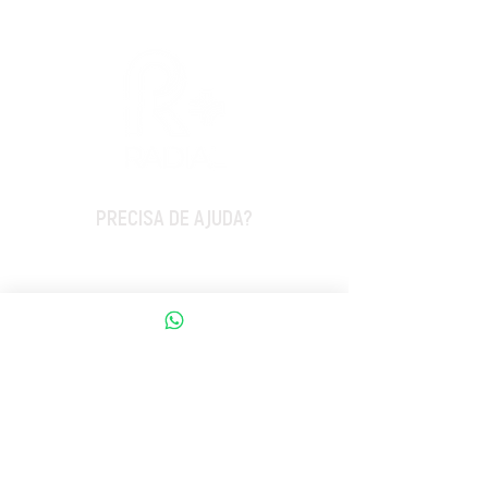
PRECISA DE AJUDA?
Quem Somos ?
Fale Conosco
Trabalhe na Radial
Responsabilidade Social
Canal de Denúncia
ATENDIMENTO AO CLIENTE