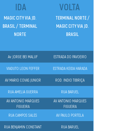
IDA
VOLTA
MAGIC CITY VIA JD.
TERMINAL NORTE /
BRASIL / TERMINAL
MAGIC CITY VIA JD.
NORTE
BRASIL
Av. JORGE BEI MALUF
ESTRADA DO PAVOEIRO
VIADUTO LEON FEFFER
ESTRADA KEIDA HARADA
AV MARIO COVAS JUNIOR
ROD. INDIO TIBIRIÇA
RUA AMELIA GUERRA
RUA BARUEL
AV ANTONIO MARQUES
AV ANTONIO MARQUES
FIGUEIRA
FIGUEIRA
RUA CAMPOS SALES
AV PAULO PORTELA
RUA BENJAMIN CONSTANT
RUA BARUEL