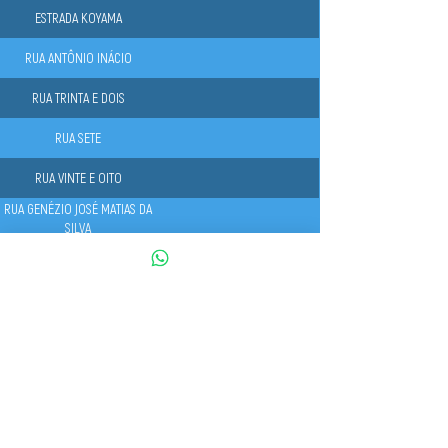
ESTRADA KOYAMA
RUA ANTÔNIO INÁCIO
RUA TRINTA E DOIS
RUA SETE
RUA VINTE E OITO
RUA GENÉZIO JOSÉ MATIAS DA
SILVA
RUA VINTE E OITO
RUA OITO
ESTRADA DO KIDANI
ESTRADA KOYAMA
ESTRADA DO PAVOEIRO (
PONTO FINAL MAGIC CITY -
VOLTA)